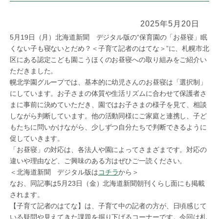
2025年5月20日
5月19日（月）北海道新聞 デジタル版の“保育園の「お昼寝」眠
くない子も寝ないとだめ？＜子育て記者のはてな＞”に、札幌市北
区にある認定こども園こうほくのお昼寝への取り組みをご紹介い
ただきました。
幌北学園グループでは、基本的に幼児さんのお昼寝は「選択制」
にしています。お子さまの体質や生活リズムに合わせて保護者さ
まに事前に決めていただき、園ではお子さまの様子を見て、相談
しながら判断しています。他の活動同様にご家庭と連携し、子ど
もたちに問いかけながら、少しずつ自分たちで判断できるように
促していきます。
「お昼寝」の対応は、各法人や園によってさまざまです。対応の
違いや理由など、ご興味のある方はぜひご一読ください。
＜北海道新聞 デジタル版は
コチラ
から＞
なお、同記事は5月23日（金）北海道新聞朝刊くらし面にも掲載
されます。
【子育て記者のはてな】は、子育て中の記者の方が、日頃感じて
いる疑問や見えてきた課題を掘り下げるコーナーです。今回は札