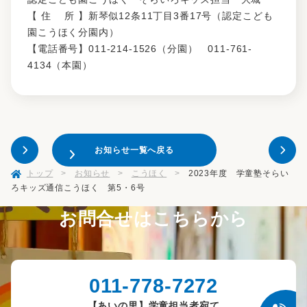
【 住 所 】新琴似12条11丁目3番17号（認定こども
園こうほく分園内）
【電話番号】011-214-1526（分園） 011-761-
4134（本園）
お知らせ一覧へ戻る
トップ
>
お知らせ
>
こうほく
>
2023年度 学童塾そらい
ろキッズ通信こうほく 第5・6号
お問合せはこちらから
011-778-7272
【あいの里】学童担当者宛て