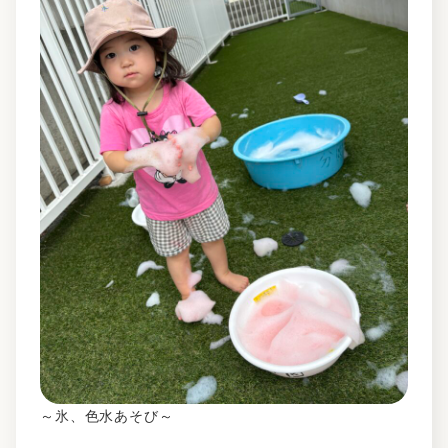
～氷、色水あそび～