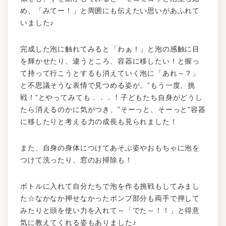
め、「みてー！」と周囲にも伝えたい思いがあふれて
いました♪
完成した泡に触れてみると「わぁ！」と泡の感触に目
を輝かせたり、違うところ、容器に移したい！と握っ
て持って行こうとするも消えていく泡に「あれ～？」
と不思議そうな表情で見つめる姿が。”もう一度、挑
戦！”とやってみても．．．！子どもたち自身がどうし
たら消えるのかに気がつき、”そーっと、そーっと”容器
に移したりと考える力の成長も見られました！
また、自身の身体につけてあそぶ姿やおもちゃに泡を
つけて洗ったり、窓のお掃除も！
ボトルに入れて自分たちで泡を作る挑戦もしてみまし
た☆なかなか押せなかったポンプ部分も両手で押して
みたりと頭を使い力を入れて～「でた～！！」と得意
気に教えてくれる姿もありました♪