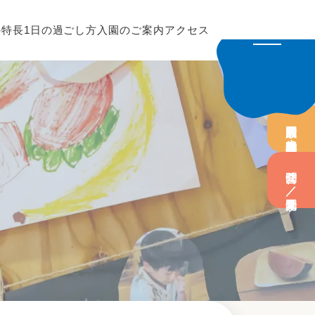
の特長
1日の過ごし方
入園のご案内
アクセス
園開放／未就園児教室
問合せ／園見学