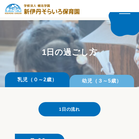
1日の過ごし方
乳児（０～2歳）
幼児（３～5歳）
1日の流れ