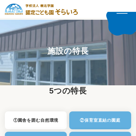
施設の特長
5つの特長
①園舎を囲む自然環境
②保育室直結の園庭