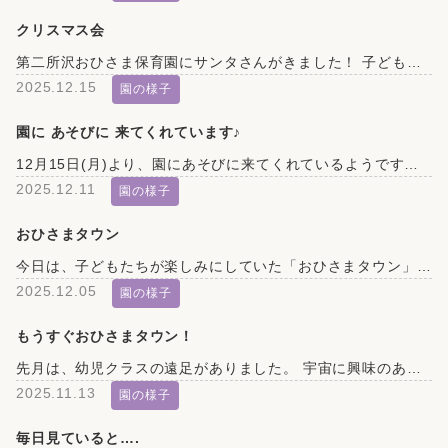
クリスマス会
第二所沢おひさま保育園にサンタさんがきました！ 子どもたちはプレゼントをもらって大喜びです。 もらったプレゼントで夢中になって遊びました。 クリスマスメニューのバイキング！ メリークリスマス！ 主任 藤木
2025.12.15
園の様子
園に あそびに 来てくれています♪
12月15日(月)より、園にあそびに来てくれているようです…. 園の中をよーく見てみると、窓辺にもいるかもしれません。 園の中で見つけたら、教えてください♪（毎日、こっそり移動しています） 第二所沢おひさま保 […]
2025.12.11
園の様子
おひさまタウン
今日は、子どもたちが楽しみにしていた「おひさまタウン」の日です！ 「おひさまタウン」は、幼児クラスの子どもたちがそれぞれやりたいことを考えて、みんなで楽しむイベントです。今年の「おひさまタウン」では、3歳児クラスが「輪投 […]
2025.12.05
園の様子
もうすぐおひさまタウン！
先月は、幼児クラスの遠足がありました。 宇宙に興味のある5歳児クラスの子どもたちは、電車に乗って 稲荷山公園駅にあるプラネタリウムに行ってきました。 来週行われる《おひさまタウン》では、他のクラスの子どもたちにも 宇宙の […]
2025.11.13
園の様子
毎日見ていると….