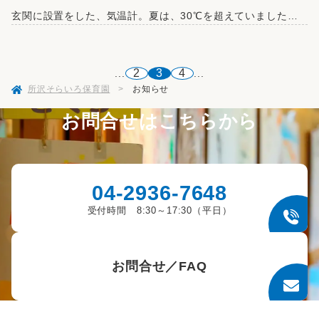
玄関に設置をした、気温計。夏は、30℃を超えていましたが今は、10℃に届かない日もあります。 数字に興味を持つきっかけとして、親子の会話のきっかけとして、設置しています。 あつい・さむい を毎日の登降園ので自然と触れ、言 […]
2
3
4
...
...
所沢そらいろ保育園
>
お知らせ
お問合せはこちらから
04-2936-7648
受付時間 8:30～17:30（平日）
お問合せ／FAQ