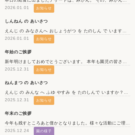
本日の給食に出ましたデザートは、みかん。 その、みかんの皮を集めて….ゆり組（4歳）のみんなと一緒にワクワクすることをしています。 その様子を少しだけ。集めた皮を園内３箇所で乾かしています。 園児との話にて、 […]
2026.01.01
お知らせ
しんねん の あいさつ
えんじ の みなさんへ おしょうがつ を たのしん で いますか？おとしだま は もらいましたか？ さくらぐみ の みんな は、４がつ に なったら、しょうがくせい だね。ほいくえん で あそぶ じかん は おおくは な […]
2026.01.01
お知らせ
年始のご挨拶
新年明けましておめでとうございます。 本年も園児の皆さん、保護者の皆様、地域の方々、職員全員がワクワクできる事をして楽しい１年にしたいと思います。どうぞよろしくお願いいたします。 第二所沢おひさま保育園職員一同園長 柴 […]
2025.12.31
お知らせ
ねんまつ の あいさつ
えんじ の みんな へ ふゆ やすみ を たのしんで いますか？かぞく と たのしん で いますか？ ほいくえん では、 ことし も たくさん の たのしい こと が ありました ね！らいねん も ほいくえん で たのし […]
2025.12.31
お知らせ
年末のご挨拶
今年も残すところあと僅かとなりました。様々な活動にご理解ご協力を頂きありがとうございました。 新年も皆さんの元気な姿が見られることを楽しみにしております。 第二所沢おひさま保育園職員一同園長 柴 章斗
2025.12.24
園の様子