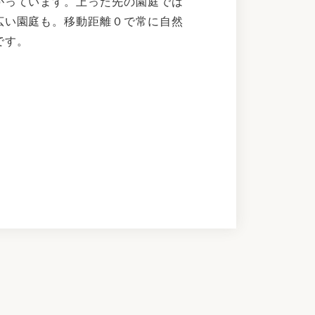
がっています。上った先の園庭では
広い園庭も。移動距離０で常に自然
です。