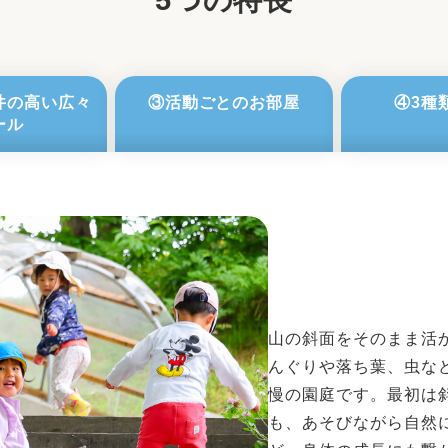
5つの特長
井の高い広々
③活動ごとのお部屋
④3種
ール
山の斜面をそのまま活
んぐりや落ち葉、虫な
慢の園庭です。最初は
も、あそびながら自然