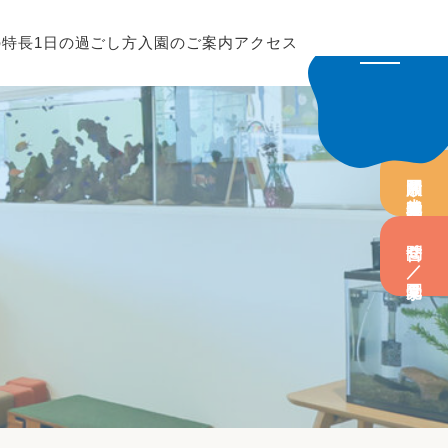
の特長
1日の過ごし方
入園のご案内
アクセス
園開放／未就園児教室
問合せ／園見学