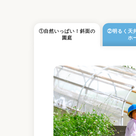
①自然いっぱい！斜面の
②明るく天
園庭
ホ