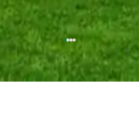
scroll
NEWS
お知らせ
view ALL