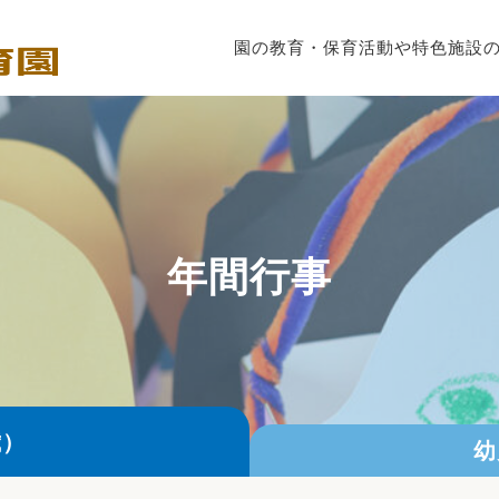
園の教育・保育
活動や特色
施設
年間行事
歳）
幼