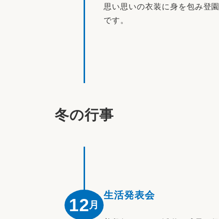
思い思いの衣装に身を包み登
です。
冬の行事
生活発表会
12
月