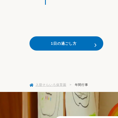
1日の過ごし方
入曽そらいろ保育園
>
年間行事