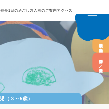
の特長
1日の過ごし方
入園のご案内
アクセス
園開放／未就園児教室
問合せ／園見学
児（３～5歳）