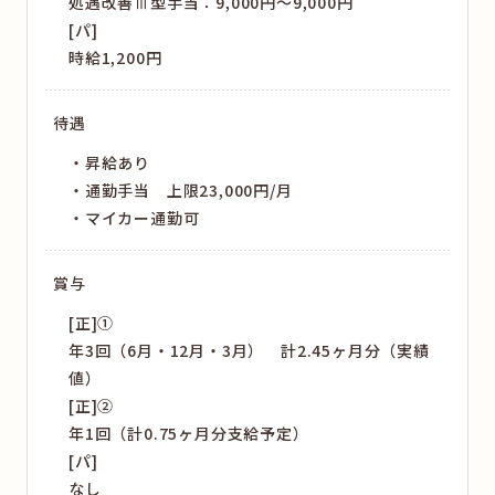
処遇改善Ⅲ型手当：9,000円～9,000円
[パ]
時給1,200円
待遇
昇給あり
通勤手当 上限23,000円/月
マイカー通勤可
賞与
[正]①
年3回（6月・12月・3月） 計2.45ヶ月分（実績
値）
[正]②
年1回（計0.75ヶ月分支給予定）
[パ]
なし