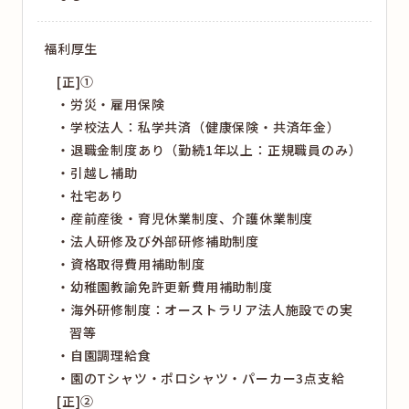
福利厚生
[正]①
労災・雇用保険
学校法人：私学共済（健康保険・共済年金）
退職金制度あり（勤続1年以上：正規職員のみ）
引越し補助
社宅あり
産前産後・育児休業制度、介護休業制度
法人研修及び外部研修補助制度
資格取得費用補助制度
幼稚園教諭免許更新費用補助制度
海外研修制度：オーストラリア法人施設での実
習等
自園調理給食
園のTシャツ・ポロシャツ・パーカー3点支給
[正]②